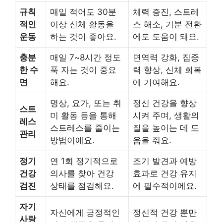
규칙
매일 적어도 30분
체력 증진, 스트레
적인
이상 신체 활동을
스 해소, 기분 전환
운동
하는 것이 좋아요.
에도 도움이 돼요.
충분
매일 7~8시간 정도
면역력 강화, 집중
한 수
푹 자는 것이 중요
력 향상, 신체 회복
면
해요.
에 기여해요.
명상, 요가, 또는 취
정신 건강을 향상
스트
미 활동 등을 통해
시켜 주며, 생활의
레스
스트레스를 줄이는
질을 높이는 데 도
관리
방법이에요.
움을 줘요.
정기
연 1회 정기적으로
조기 발견과 예방
건강
의사를 찾아 건강
효과로 건강 유지
검진
상태를 점검해요.
에 필수적이에요.
자기
자신에게 긍정적인
정신적 건강 뿐만
사랑