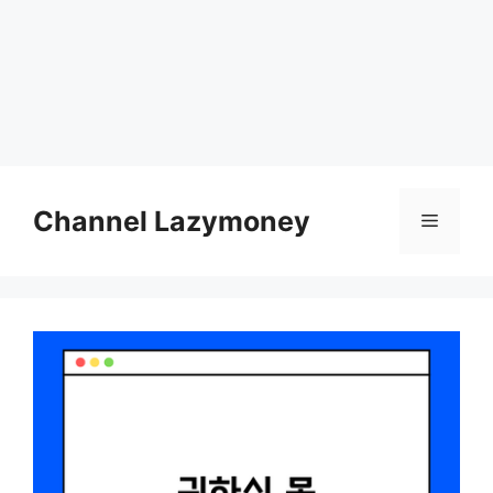
Skip
to
Channel Lazymoney
Menu
content