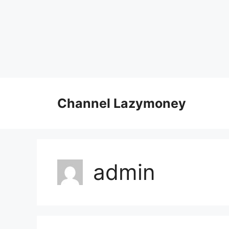
Skip
to
Channel Lazymoney
content
admin