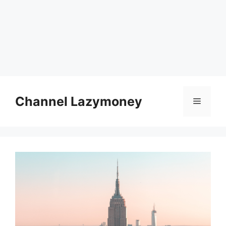
Skip
to
Channel Lazymoney
Menu
content