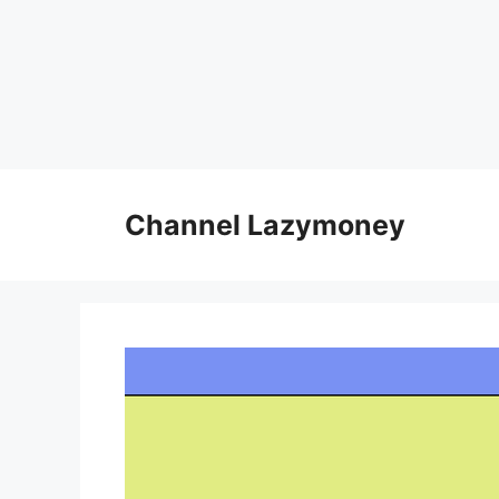
Skip
to
Channel Lazymoney
content