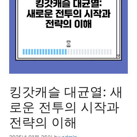
킹갓캐슬 대균열: 새
로운 전투의 시작과
전략의 이해