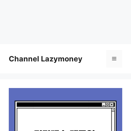
Skip
to
Channel Lazymoney
Menu
content