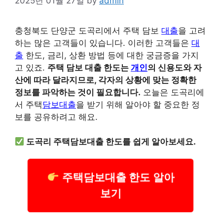
2025년 01월 27일
by
admin
충청북도 단양군 도곡리에서 주택 담보
대출
을 고려
하는 많은 고객들이 있습니다. 이러한 고객들은
대
출
한도, 금리, 상환 방법 등에 대한 궁금증을 가지
고 있죠.
주택 담보 대출 한도는
개인
의 신용도와 자
산에 따라 달라지므로, 각자의 상황에 맞는 정확한
정보를 파악하는 것이 필요합니다.
오늘은 도곡리에
서 주택
담보대출
을 받기 위해 알아야 할 중요한 정
보를 공유하려고 해요.
도곡리 주택담보대출 한도를 쉽게 알아보세요.
주택담보대출 한도 알아
보기