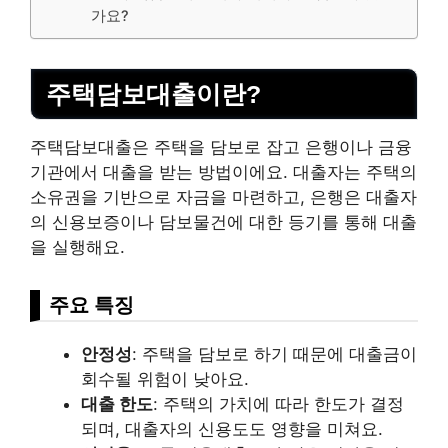
가요?
주택담보대출이란?
주택담보대출은 주택을 담보로 잡고 은행이나 금융
기관에서 대출을 받는 방법이에요. 대출자는 주택의
소유권을 기반으로 자금을 마련하고, 은행은 대출자
의 신용보증이나 담보물건에 대한 등기를 통해 대출
을 실행해요.
주요 특징
안정성
: 주택을 담보로 하기 때문에 대출금이
회수될 위험이 낮아요.
대출 한도
: 주택의 가치에 따라 한도가 결정
되며, 대출자의 신용도도 영향을 미쳐요.