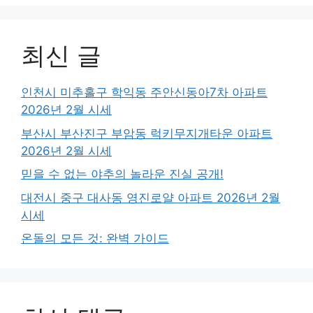
최신 글
인천시 미추홀구 학익동 주안신동아7차 아파트
2026년 2월 시세
부산시 부산진구 부암동 럭키무지개타운 아파트
2026년 2월 시세
믿을 수 없는 야추의 놀라운 진실 공개!
대전시 중구 대사동 영진로얄 아파트 2026년 2월
시세
온돌의 모든 것: 완벽 가이드