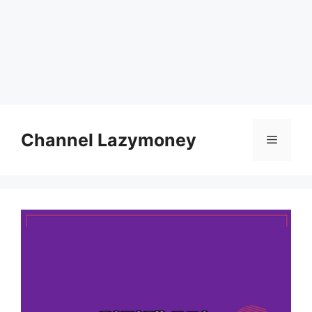
Skip
to
Channel Lazymoney
Menu
content