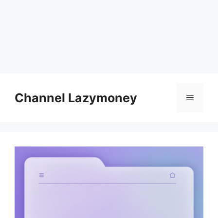
Skip
to
Channel Lazymoney
Menu
content