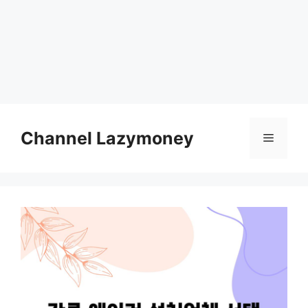
Skip
to
Channel Lazymoney
Menu
content