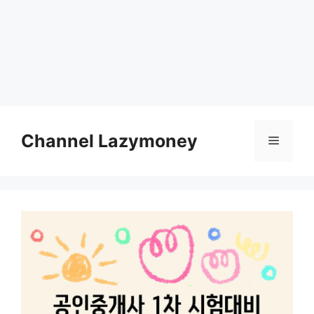
Skip
to
Channel Lazymoney
Menu
content