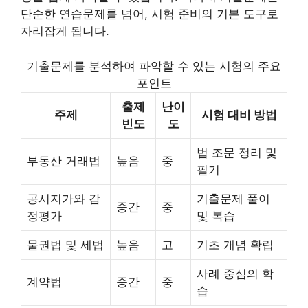
단순한 연습문제를 넘어, 시험 준비의 기본 도구로
자리잡게 됩니다.
기출문제를 분석하여 파악할 수 있는 시험의 주요
포인트
출제
난이
주제
시험 대비 방법
빈도
도
법 조문 정리 및
부동산 거래법
높음
중
필기
공시지가와 감
기출문제 풀이
중간
중
정평가
및 복습
물권법 및 세법
높음
고
기초 개념 확립
사례 중심의 학
계약법
중간
중
습