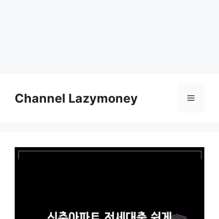
Skip
to
Channel Lazymoney
Menu
content