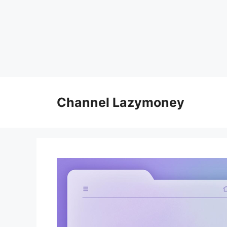
Skip
to
Channel Lazymoney
content