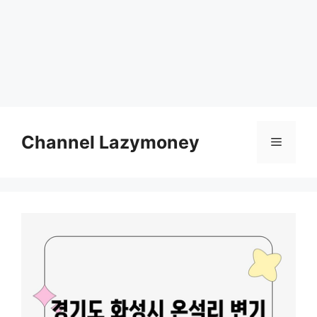
Skip
to
Channel Lazymoney
Menu
content