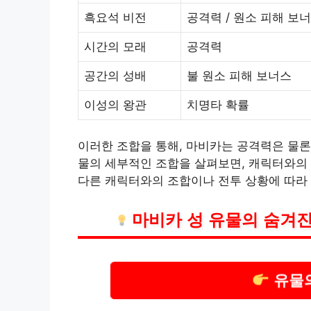
흑요석 비전
공격력 / 원소 피해 보
시간의 모래
공격력
공간의 성배
불 원소 피해 보너스
이성의 왕관
치명타 확률
이러한 조합을 통해, 마비카는 공격력은 물론
물의 세부적인 조합을 살펴보면, 캐릭터와의 
다른 캐릭터와의 조합이나 전투 상황에 따라
마비카 성 유물의 숨겨진
유물