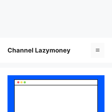
Skip
to
Channel Lazymoney
Menu
content