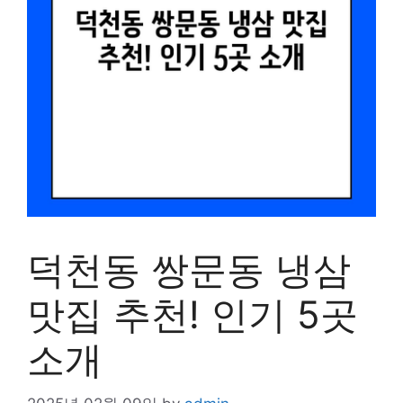
덕천동 쌍문동 냉삼
맛집 추천! 인기 5곳
소개