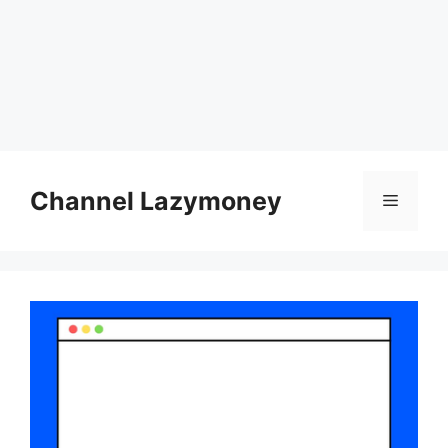
Skip
to
Channel Lazymoney
Menu
content