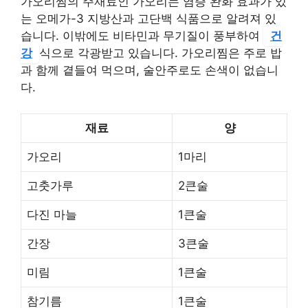
가오리찜의 주재료인 가오리는 염증 완화 효과가 있
는 오메가-3 지방산과 고단백 식품으로 알려져 있
습니다. 이밖에도 비타민과 무기질이 풍부하여
건
강
식으로 각광받고 있습니다. 가오리찜은 주로 밥
과 함께 곁들여 먹으며, 술안주로도 손색이 없습니
다.
재료
양
가오리
1마리
고춧가루
2큰술
다진 마늘
1큰술
간장
3큰술
미림
1큰술
참기름
1큰술