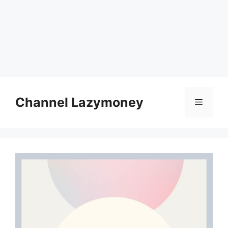
Skip
to
Channel Lazymoney
Menu
content