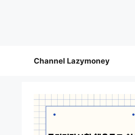
Skip
to
Channel Lazymoney
content