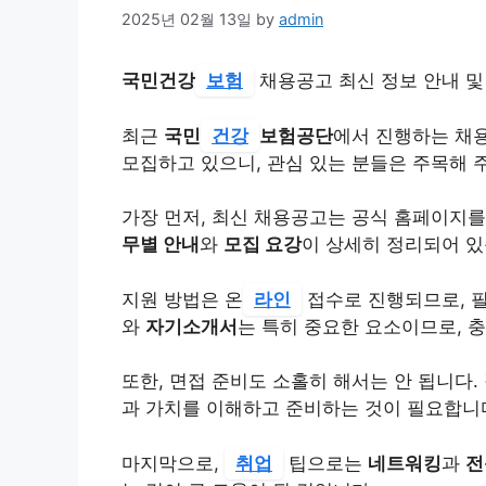
2025년 02월 13일
by
admin
국민건강
보험
채용공고 최신 정보 안내 및
최근
국민
건강
보험공단
에서 진행하는 채
모집하고 있으니, 관심 있는 분들은 주목해 
가장 먼저, 최신 채용공고는 공식 홈페이지를
무별 안내
와
모집 요강
이 상세히 정리되어 있
지원 방법은 온
라인
접수로 진행되므로, 필
와
자기소개서
는 특히 중요한 요소이므로, 
또한, 면접 준비도 소홀히 해서는 안 됩니다.
과 가치를 이해하고 준비하는 것이 필요합니
마지막으로,
취업
팁으로는
네트워킹
과
전