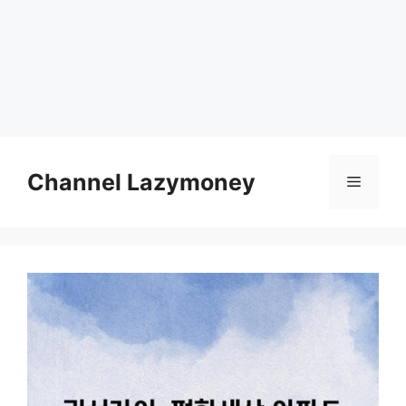
Skip
to
Channel Lazymoney
Menu
content