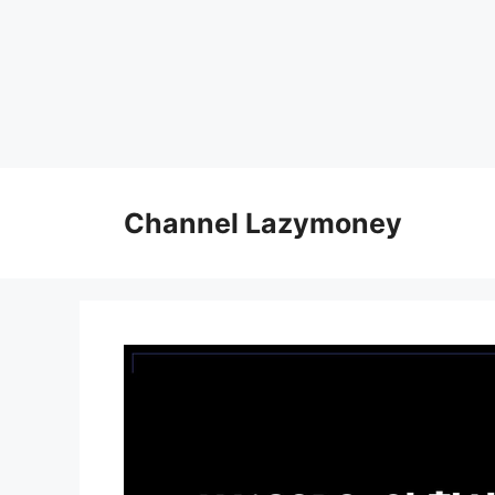
Skip
to
Channel Lazymoney
content