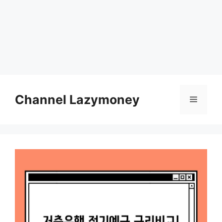
Skip
to
Channel Lazymoney
Menu
content