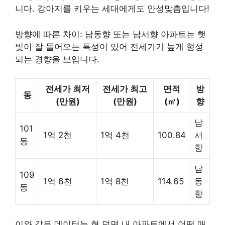
니다. 강아지를 키우는 세대에게도 안성맞춤입니다!
방향에 따른 차이: 남동향 또는 남서향 아파트는 햇
빛이 잘 들어오는 특성이 있어 전세가가 높게 형성
되는 경향을 보입니다.
전세가 최저
전세가 최고
면적
방
동
(만원)
(만원)
(㎡)
향
남
101
1억 2천
1억 4천
100.84
서
동
향
남
109
1억 6천
1억 8천
114.65
동
동
향
이와 같은 데이터는 현 덕면 내 아파트에서 어떤 매