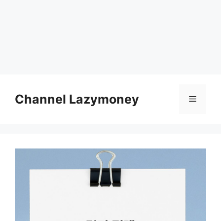
Skip
to
Channel Lazymoney
Menu
content