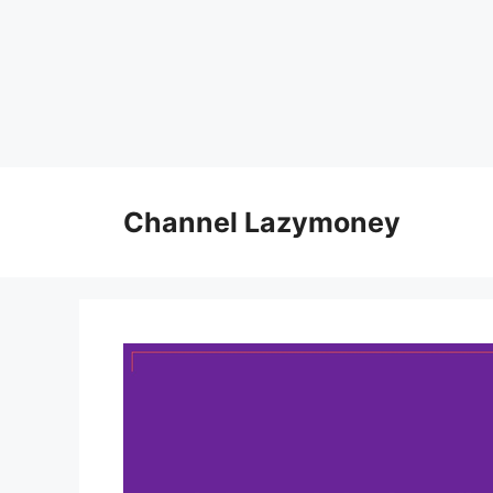
Skip
to
Channel Lazymoney
content