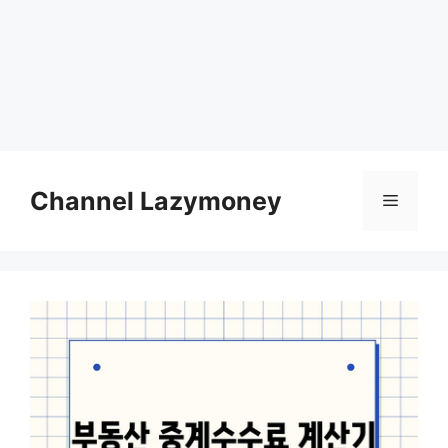
Skip
to
Channel Lazymoney
Menu
content