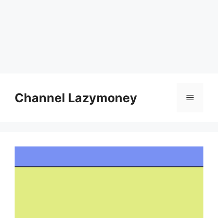
Skip
to
Channel Lazymoney
Menu
content