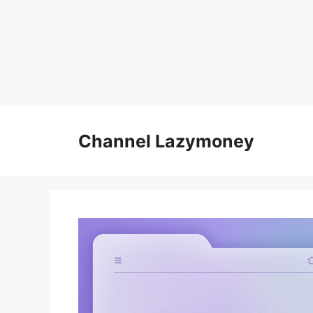
Skip
to
Channel Lazymoney
content