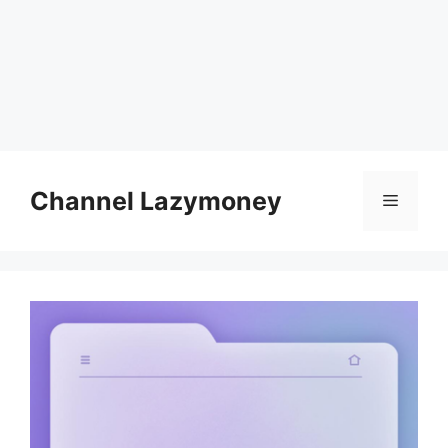
Skip
to
Channel Lazymoney
Menu
content