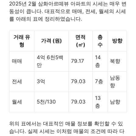
2025년 2월 삼화아르떼뷰 아파트의 시세는 매우 변
동성이 큽니다. 대표적으로 매매, 전세, 월세의 시세
를 아래의 표에 정리하였습니다.
거래 유
면적
층
가격 (원)
방향
형
(㎡)
수
4억 6천5백
14
매매
79.17
북향
만
층
남동
전세
3억
79.03
7층
향
13
월세
5천/130
79.03
남향
층
위의 표에서는 대표적인 매물 정보를 확인할 수 있
습니다. 실제 시세는 이처럼 매물의 조건에 따라 다