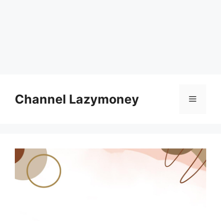
Skip
to
Channel Lazymoney
Menu
content