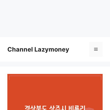
Skip
to
Channel Lazymoney
Menu
content