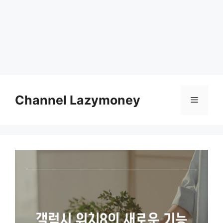
Skip
to
Channel Lazymoney
Menu
content