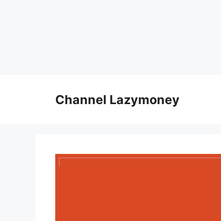
Skip
to
Channel Lazymoney
content