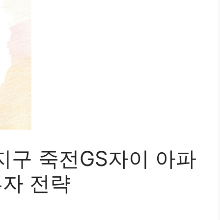
지구 죽전GS자이 아파
투자 전략