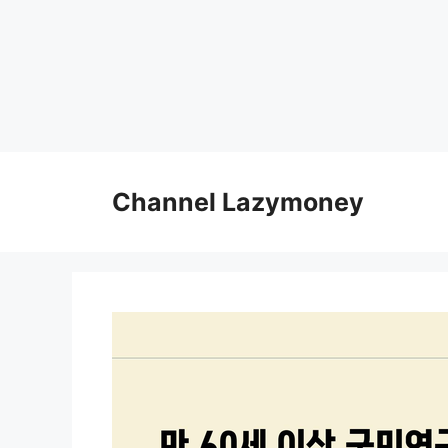
Skip
to
Channel Lazymoney
content