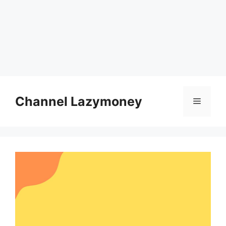
Skip
to
Channel Lazymoney
Menu
content