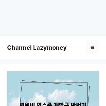
Skip
to
Channel Lazymoney
Menu
content