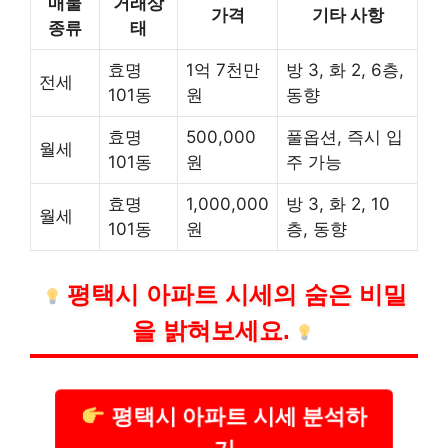
매물
거래상
가격
기타 사항
종류
태
효명
1억 7천만
방 3, 화 2, 6층,
전세
101동
원
동향
효명
500,000
풀옵션, 즉시 입
월세
101동
원
주 가능
효명
1,000,000
방 3, 화 2, 10
월세
101동
원
층, 동향
평택시 아파트 시세의 숨은 비밀
을 밝혀보세요.
평택시 아파트 시세 분석하
기