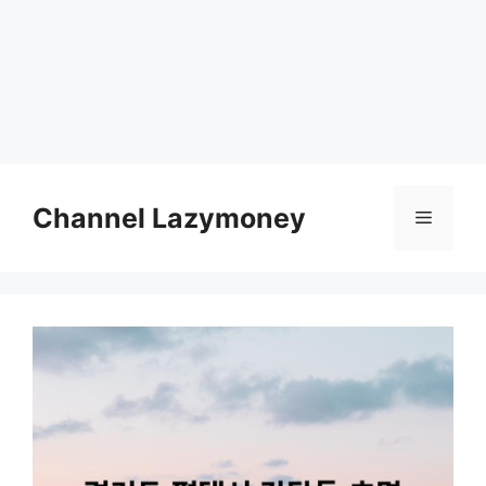
Skip
to
Channel Lazymoney
Menu
content