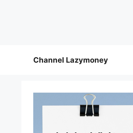
Skip
to
Channel Lazymoney
content