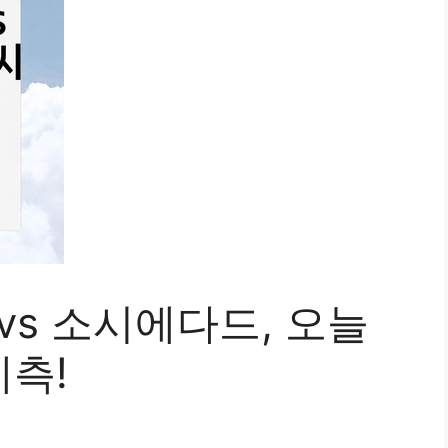
vs 소시에다드, 오늘
예측!