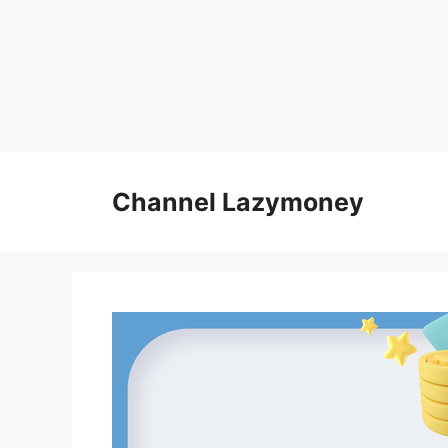
Skip
to
Channel Lazymoney
content