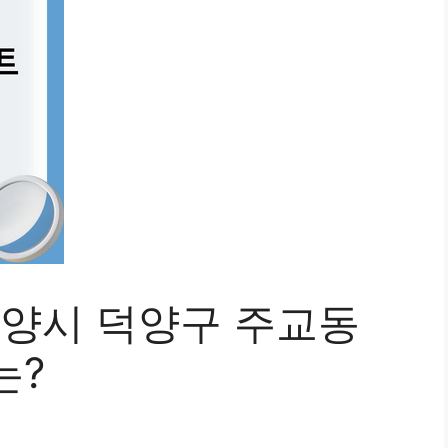
고양시 덕양구 주교동
는?