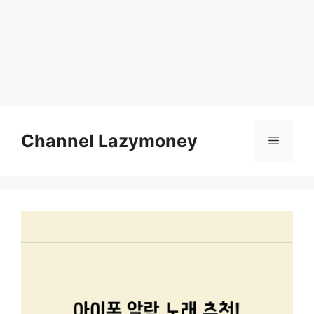
Skip
to
Channel Lazymoney
Menu
content