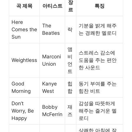
장
곡 제목
아티스트
특징
르
Here
The
기분을 밝게 해주
Comes the
락
Beatles
는 경쾌한 멜로디
Sun
앰
스트레스 감소에
Marconi
비
Weightless
도움을 주는 편안
Union
언
한 사운드
트
Good
Kanye
힙
동기 부여를 주는
Morning
West
합
힘찬 비트
Don’t
감성을 따뜻하게
Bobby
재
Worry, Be
해주는 즐거운 멜
McFerrin
즈
Happy
로디
상쾌한 아침에 잘