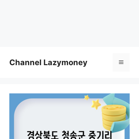
Skip
to
Channel Lazymoney
Menu
content