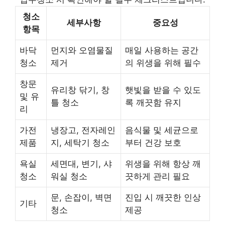
청소
세부사항
중요성
항목
바닥
먼지와 오염물질
매일 사용하는 공간
청소
제거
의 위생을 위해 필수
창문
유리창 닦기, 창
햇빛을 받을 수 있도
및 유
틀 청소
록 깨끗함 유지
리
가전
냉장고, 전자레인
음식물 및 세균으로
제품
지, 세탁기 청소
부터 건강 보호
욕실
세면대, 변기, 샤
위생을 위해 항상 깨
청소
워실 청소
끗하게 관리 필요
문, 손잡이, 벽면
진입 시 깨끗한 인상
기타
청소
제공