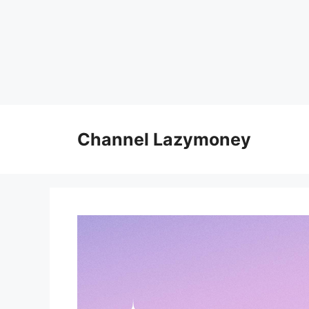
Skip
to
Channel Lazymoney
content