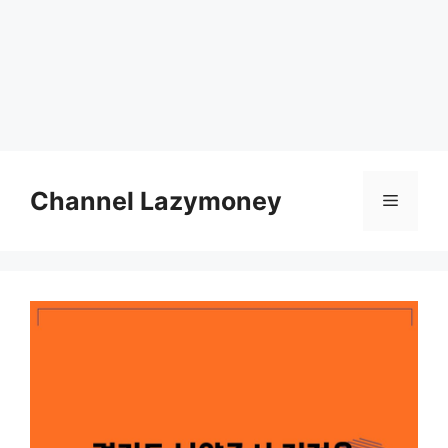
Skip
to
Channel Lazymoney
Menu
content