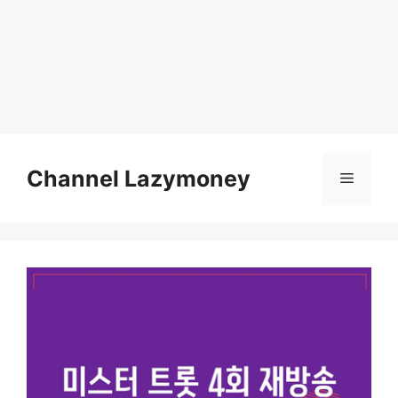
Skip
to
Channel Lazymoney
Menu
content