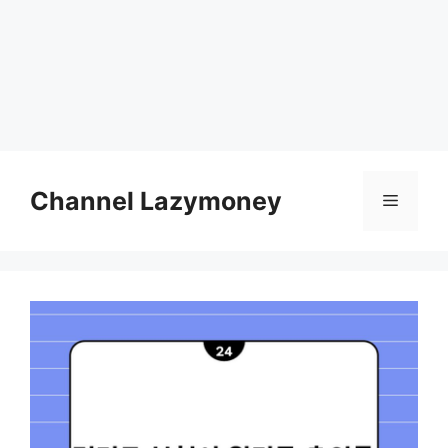
Skip
to
Channel Lazymoney
Menu
content