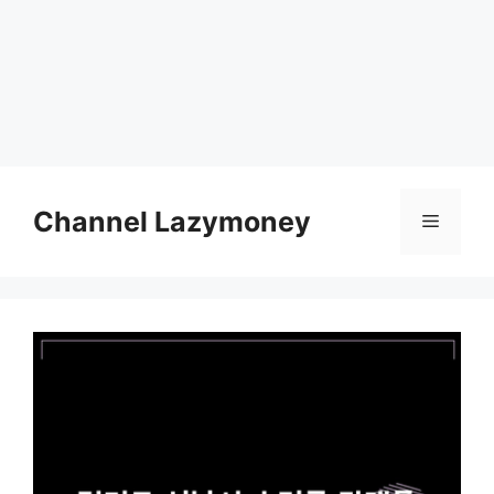
Skip
to
Channel Lazymoney
Menu
content