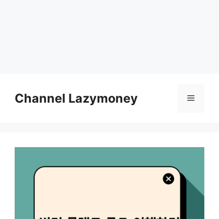
Skip
to
Channel Lazymoney
Menu
content