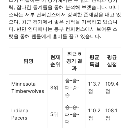
스가 대결하는 이 경기에서는 두 팀의 전력과 경기
력, 잡다한 통계들을 통해 분석해 보겠습니다. 미네
소타는 서부 컨퍼런스에서 강력한 존재감을 내고 있
으며, 최근 경기에서 좋은 성적을 기록하고 있습니
다. 반면 인디애나는 동부 컨퍼런스에서 보여준 스
탯을 통해 팬들에게 흥미를 끌고 있습니다.
최근 5
현재
평균
평균
팀명
경기 결
순위
득점
실점
과
승-승-
Minnesota
113.7
109.4
3위
패-승-
Timberwolves
점
점
승
승-승-
Indiana
110.2
108.1
5위
패-승-
Pacers
점
점
패