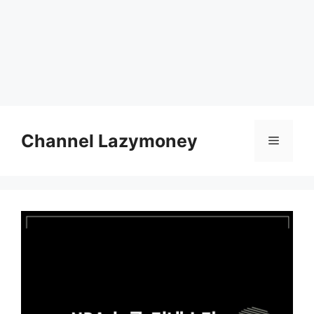
Skip
to
Channel Lazymoney
Menu
content