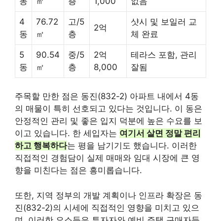
동
㎡
층
1,000
없음
4
76.72
고/5
샷시 및 보일러 교
2억
동
㎡
층
체 완료
5
90.54
중/5
2억
테라스 포함, 관리
동
㎡
층
8,000
잘됨
주목할 만한 점은 동진(832-2) 아파트 내에서 4동
의 매물이 특히 선호되고 있다는 것입니다. 이 동은
안정적인 관리 및 좋은 입지 덕분에 높은 수요를 보
이고 있습니다. 한 세입자는
여기서 살면 정말 편리
하고 행복하다
는 평을 남기기도 했습니다. 이러한
직접적인 경험담이 실제 매매와 임대 시장에 큰 영
향을 미친다는 점은 흥미롭습니다.
또한, 지역 정부의 개발 계획이나 인프라 확장은 동
진(832-2)의 시세에 직접적인 영향을 미치고 있으
며, 이러한 요소들은 투자자와 예비 주택 구매자들