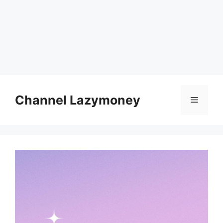
Skip
to
Channel Lazymoney
Menu
content