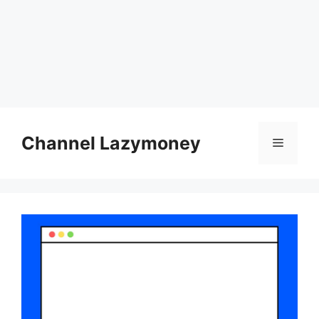
Skip
to
Channel Lazymoney
Menu
content