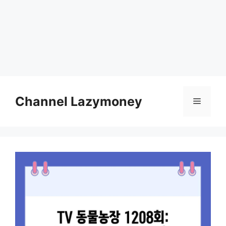
Skip
to
Channel Lazymoney
Menu
content